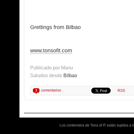
Grettings from Bilbao
www.tonsofit.com
Publicado por
Manu
Saludos desde
Bilbao
comentarios
3
RSS
Los contenidos de Tons of IT están sujetos a 