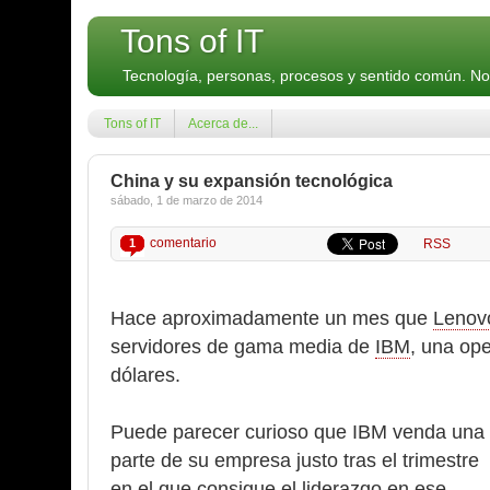
Tons of IT
Tecnología, personas, procesos y sentido común. N
Tons of IT
Acerca de...
China y su expansión tecnológica
sábado, 1 de marzo de 2014
comentario
1
RSS
Hace aproximadamente un mes que
Lenov
servidores de gama media de
IBM
, una op
dólares.
Puede parecer curioso que IBM venda una
parte de su empresa justo tras el trimestre
en el que consigue el liderazgo en ese