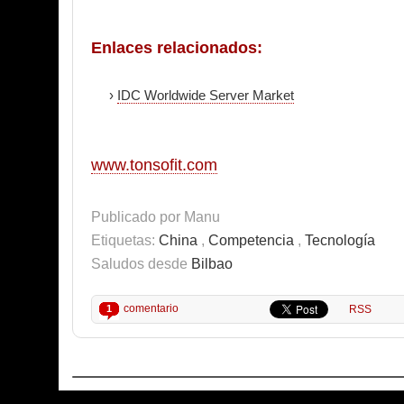
Enlaces relacionados:
›
IDC Worldwide Server Market
www.tonsofit.com
Publicado por
Manu
Etiquetas:
China
,
Competencia
,
Tecnología
Saludos desde
Bilbao
comentario
1
RSS