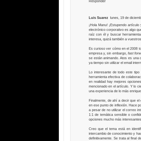
Responder
Luis Suarez
lunes, 19 de diciem
¡Hola Manu! ¡Estupendo artículo 
electrónico corporativo es algo q
raíz con él y buscar herramient
interesa, quizá también a vuestro
Es curioso ver cómo en el 2008 t
empresa y, sin embargo,
fast for
se están animando. Atos es una 
ya tiempo sin utilizar el email int
Lo interesante de todo este tipo
herramienta efectiva de colabor
en realidad hay mejores opciones
mencionado en el artículo. Y lo 
una experiencia de lo más enriqu
Finalmente, de ahí a decir que e
en ese punto de inflexión. Hace p
a pesar de no utilizar el correo 
1:1 de temática sensible o confi
opciones mucho más interesantes
Creo que el tema está en identi
intercambio de conocimiento y ha
definitivamente. Se trata al fina