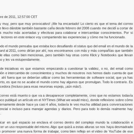
bre de 2011, 12:57:00 CET
y muy, pero que muy provocativo! ¡Me ha encantado! Lo cierto es que el tema del correo
ue llevo dándole también bastante caña desde febrero del 2008 cuando me decidí a cortar de
as mucho más acertadas y efectivas para colaborar e intercambiar conocimientos. Por si
s lectores en
este enlace
voy compartiendo las experiencias y cómo me ha funcionado.
odo el mundo pensaba que estaba loco desafiando el status quo del email en el mundo de la
ward
al 2011, como dirían por ahí, nos encontramos con más y más compañías que también
de ellas como bien mencionas, pero también hay otras como Klick y Notebooks que llevan
erno y les va estupendamente.
 de iniciativas es que estamos empezando a cuestionar la validez, o no, del email como
ación e intercambio de conocimientos y muchos de nosotros nos hemos dado cuenta de que
 ahí fuera que se deberían utilizar como las herramientas de software social, que ya has
cierto, es que no se acabe el mundo como hay algunos que promulgan. Todo lo contrario. Es
ecedora (Incluso para esas neuronas espejo, ¡aún más!).
l correo está muerto o que va a desaparecer completamente, creo que no estamos todavía
oco publiqué un artículo en el NYTimes (
What we would miss
), donde reflexiono sobre cómo
internamente desde hace ya casi 4 años, todavía le veo mucha utilidad para conversaciones
dencial o incluso para manejar agendas y diarios. Pero para todo lo demás realmente hay
.
ficar en qué espacio se enclava el correo dentro del complejo mundo la colaboración e
cer un uso responsable del mismo. Algo que quizá a estas alturas se nos haya desmadrado
l de promover una nueva forma de trabajar, como bien reflejo en el video de YouTube de ese