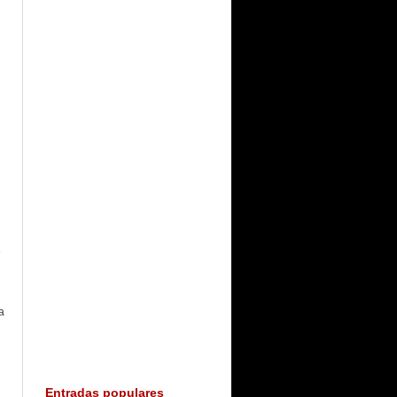
e
a
Entradas populares