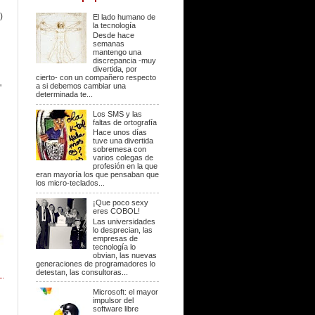
)
El lado humano de
la tecnología
Desde hace
semanas
mantengo una
discrepancia -muy
divertida, por
cierto- con un compañero respecto
a si debemos cambiar una
'
determinada te...
Los SMS y las
faltas de ortografía
Hace unos días
tuve una divertida
sobremesa con
varios colegas de
profesión en la que
eran mayoría los que pensaban que
los micro-teclados...
¡Que poco sexy
eres COBOL!
Las universidades
lo desprecian, las
empresas de
tecnología lo
obvian, las nuevas
generaciones de programadores lo
detestan, las consultoras...
Microsoft: el mayor
impulsor del
software libre