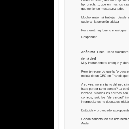
hp, oracle, ... que en muchos ca
que no tienen mesa para todos.
Mucho mejor si trabajan desde s
sugieran la solución jajajaja
Por cierot,muy bueno el enfoque.
Responder
Anónimo
lunes, 19 de diciembr
rien à dire!
Muy interesante tu enfoque y, desd
Pero te recuerdo que la "provocaci
noticia de un CEO en Francia que h
A su vez, no era tanto del uso sin
hace perder tanto tiempo? La estú
lanzaba. Si todos los correos son
correos, sólo los "de verdad" i
intermediarios no deseados inicia
Estúpida y provocadora propuesta,
Gabon zoriontsuak eta urte berri 
Ander