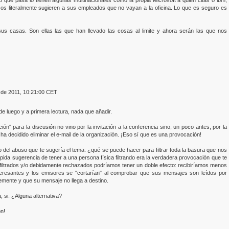
sos literalmente sugieren a sus empleados que no vayan a la oficina. Lo que es seguro es
us casas. Son ellas las que han llevado las cosas al limite y ahora serán las que nos
e de 2011, 10:21:00 CET
e luego y a primera lectura, nada que añadir.
ón" para la discusión no vino por la invitación a la conferencia sino, un poco antes, por la
a decidido eliminar el e-mail de la organización. ¡Eso sí que es una provocación!
o del abuso que te sugería el tema: ¿qué se puede hacer para filtrar toda la basura que nos
pida sugerencia de tener a una persona física filtrando era la verdadera provocación que te
 filtrados y/o debidamente rechazados podríamos tener un doble efecto: recibiríamos menos
nteresantes y los emisores se "cortarían" al comprobar que sus mensajes son leídos por
lemente y que su mensaje no llega a destino.
 si. ¿Alguna alternativa?
on!