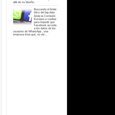
allá de su diseño...
Buscando el límite
ético del big data
Anda la Comisión
Europea a vueltas
para impedir que
Facebook acceda
a los datos de los
usuarios de WhatsApp , una
empresa ésta que, no olv...