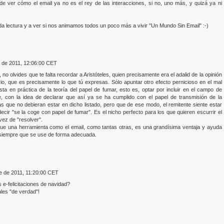
e ver cómo el email ya no es el rey de las interacciones, si no, uno más, y quizá ya ni
a lectura y a ver si nos animamos todos un poco más a vivir "Un Mundo Sin Email" :-)
e de 2011, 12:06:00 CET
no olvides que te falta recordar a Aristóteles, quien precisamente era el adalid de la opinión
brio, que es precisamente lo que tú expresas. Sólo apuntar otro efecto pernicioso en el mal
esta en práctica de la teoría del papel de fumar, esto es, optar por incluir en el campo de
e, con la idea de declarar que así ya se ha cumplido con el papel de transmisión de la
s que no debieran estar en dicho listado, pero que de ese modo, el remitente siente estar
decir "se la coge con papel de fumar". Es el nicho perfecto para los que quieren escurrir el
vez de "resolver".
ue una herramienta como el email, como tantas otras, es una grandísima ventaja y ayuda
l, siempre que se use de forma adecuada.
re de 2011, 11:20:00 CET
 e-felicitaciones de navidad?
ales "de verdad"!