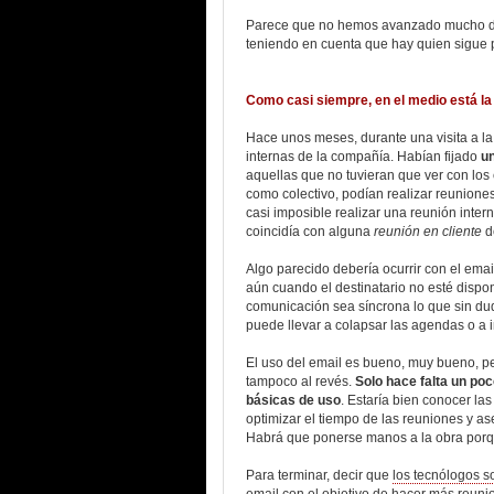
Parece que no hemos avanzado mucho des
teniendo en cuenta que hay quien sigue p
Como casi siempre, en el medio está la 
Hace unos meses, durante una visita a l
internas de la compañía. Habían fijado
un
aquellas que no tuvieran que ver con los 
como colectivo, podían realizar reuniones
casi imposible realizar una reunión inte
coincidía con alguna
reunión en cliente
d
Algo parecido debería ocurrir con el ema
aún cuando el destinatario no esté disponi
comunicación sea síncrona lo que sin dud
puede llevar a colapsar las agendas o a 
El uso del email es bueno, muy bueno, pe
tampoco al revés.
Solo hace falta un po
básicas de uso
. Estaría bien conocer la
optimizar el tiempo de las reuniones y as
Habrá que ponerse manos a la obra porqu
Para terminar, decir que
los tecnólogos 
email con el objetivo de hacer más reun