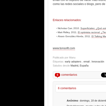
como las redes sociales o blogs, pero de 
Enlaces relacionados:
› Nicholas Carr, 2010.
Superficiales: ¿Qué es
› Matt Ridley, 2011.
El optimista racional: ¿T
›
Alvaro González Alorda, 2011.
El Talking M
www.tonsofit.com
Publicado por
Manu
Etiquetas:
early adopters
,
email
,
Innovación
Saludos desde
Madrid, España
comentarios
6
6 comentarios
Anónimo
domingo, 18 de diciem
Probablemente, mucha culpa de lo