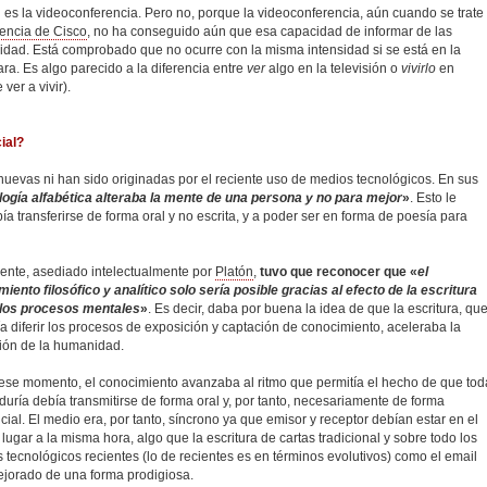
es la videoconferencia. Pero no, porque la videoconferencia, aún cuando se trate
encia de Cisco
, no ha conseguido aún que esa capacidad de informar de las
lidad. Está comprobado que no ocurre con la misma intensidad si se está en la
ra. Es algo parecido a la diferencia entre
ver
algo en la televisión o
vivirlo
en
ver a vivir).
ial?
 nuevas ni han sido originadas por el reciente uso de medios tecnológicos. En sus
logía alfabética alteraba la mente de una persona y no para mejor
»
. Esto le
a transferirse de forma oral y no escrita, y a poder ser en forma de poesía para
ente, asediado intelectualmente por
Platón
,
tuvo que reconocer que «
el
iento filosófico y analítico solo sería posible gracias al efecto de la escritura
los procesos mentales
»
. Es decir, daba por buena la idea de que la escritura, qu
ía diferir los procesos de exposición y captación de conocimiento, aceleraba la
ión de la humanidad.
ese momento, el conocimiento avanzaba al ritmo que permitía el hecho de que tod
iduría debía transmitirse de forma oral y, por tanto, necesariamente de forma
cial. El medio era, por tanto, síncrono ya que emisor y receptor debían estar en el
lugar a la misma hora, algo que la escritura de cartas tradicional y sobre todo los
 tecnológicos recientes (lo de recientes es en términos evolutivos) como el email
jorado de una forma prodigiosa.