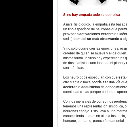
en eq
Si no hay empatía todo se complica
A nivel fisiológico, la empatía está basad
un tipo específico de neuronas que permi
provocan activaciones cerebrales idénti
sed...)
como si se está observando a alg
Y no solo ocurre con las emociones,
ocur
cerebro de quien se mueve y el de quien 
misma forma. Incluso hay experimentos q
de dos pianistas, uno tocando el piano y
son idénticas.
Los neurólogos especulan con que
esta 
otro siente o hace
podría ser una vía qu
acelerar la adquisición de conocimient
cuente las cosas porque podemos aprende
Con los mensajes de correo nos perdemo
tenemos una representación simbólica, c
neuronas espejo. Esto lleva a una merma
conocimiento lo que, en última instancia,
humano, por tanto, parece fundamental.