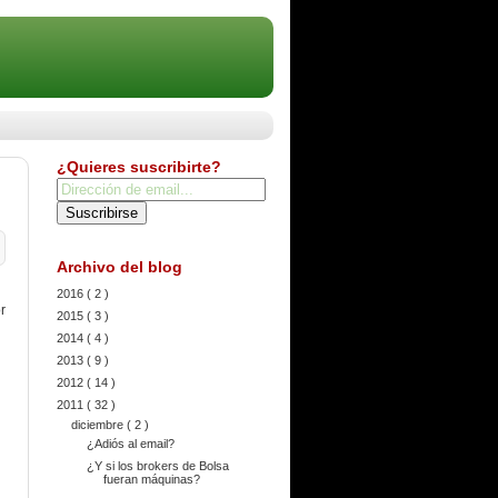
¿Quieres suscribirte?
Archivo del blog
2016
( 2 )
r
2015
( 3 )
2014
( 4 )
2013
( 9 )
2012
( 14 )
2011
( 32 )
diciembre
( 2 )
¿Adiós al email?
¿Y si los brokers de Bolsa
fueran máquinas?