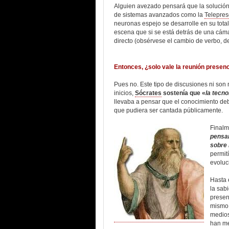
Alguien avezado pensará que la solución 
de sistemas avanzados como la
Telepres
neuronas espejo se desarrolle en su tota
escena que si se está detrás de una cáma
directo (obsérvese el cambio de verbo, de 
Entonces, ¿solo vale la reunión presenc
Pues no. Este tipo de discusiones ni son
inicios,
Sócrates
sostenía que «
la tecno
llevaba a pensar que el conocimiento debí
que pudiera ser cantada públicamente.
Finalm
pensam
sobre 
permit
evoluc
Hasta 
la sab
presen
mismo 
medios
han me