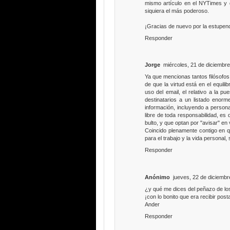
mismo artículo en el NYTimes y d
siquiera el más poderoso.
¡Gracias de nuevo por la estupend
Responder
Jorge
miércoles, 21 de diciembr
Ya que mencionas tantos filósofos, 
de que la virtud está en el equili
uso del email, el relativo a la pu
destinatarios a un listado enorm
información, incluyendo a persona
libre de toda responsabilidad, es 
bulto, y que optan por "avisar" en 
Coincido plenamente contigo en q
para el trabajo y la vida persona
Responder
Anónimo
jueves, 22 de diciemb
¿y qué me dices del peñazo de los
¡con lo bonito que era recibir post
Ander
Responder