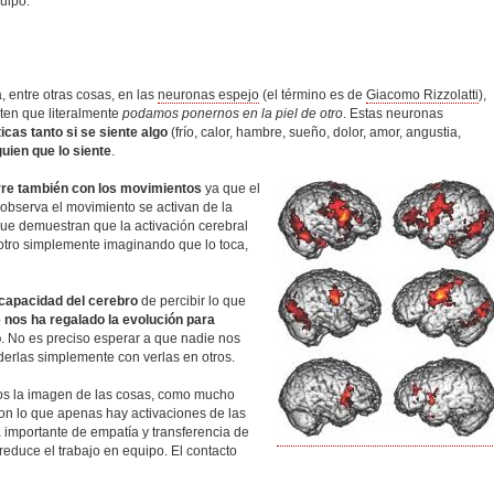
uipo.
a, entre otras cosas, en las
neuronas espejo
(el término es de
Giacomo Rizzolatti
),
ten que literalmente
podamos ponernos en la piel de otro
. Estas neuronas
cas tanto si se siente algo
(frío, calor, hambre, sueño, dolor, amor, angustia,
uien que lo siente
.
re también con los movimientos
ya que el
observa el movimiento se activan de la
ue demuestran que la activación cerebral
 otro simplemente imaginando que lo toca,
capacidad del cerebro
de percibir lo que
e nos ha regalado la evolución para
o
. No es preciso esperar a que nadie nos
rlas simplemente con verlas en otros.
s la imagen de las cosas, como mucho
on lo que apenas hay activaciones de las
 importante de empatía y transferencia de
 reduce el trabajo en equipo. El contacto