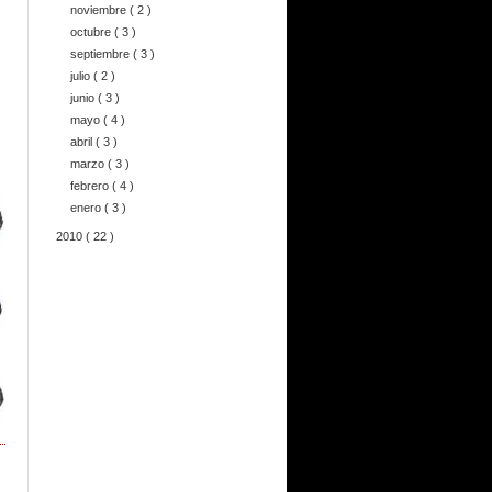
noviembre
( 2 )
octubre
( 3 )
septiembre
( 3 )
julio
( 2 )
junio
( 3 )
mayo
( 4 )
abril
( 3 )
marzo
( 3 )
febrero
( 4 )
enero
( 3 )
2010
( 22 )