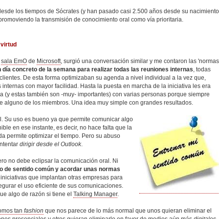
de los tiempos de Sócrates (y han pasado casi 2.500 años desde su nacimiento
romoviendo la transmisión de conocimiento oral como vía prioritaria.
virtud
a
sala EmO
de
Microsoft
, surgió una conversación similar y me contaron las 'normas
 día concreto de la semana para realizar todas las reuniones internas
, todas
clientes. De esta forma optimizaban su agenda a nivel individual a la vez que,
 internas con mayor facilidad. Hasta la puesta en marcha de la iniciativa les era
rna (y estas también son -muy- importantes) con varias personas porque siempre
e alguno de los miembros. Una idea muy simple con grandes resultados.
il. Su uso es bueno ya que permite comunicar algo
ble en ese instante, es decir, no hace falta que la
a permite optimizar el tiempo. Pero su abuso
intentar
dirigir desde el Outlook
.
ro no debe eclipsar la comunicación oral. Ni
co de sentido común y acordar unas normas
s iniciativas que implantan otras empresas para
egurar el uso eficiente de sus comunicaciones.
e algo de razón si tiene el
Talking Manager
.
somos tan
fashion
que nos parece de lo más normal que unos quieran eliminar el
iones presenciales y
otros quieran eliminarlo en favor de medios aún más
digitales