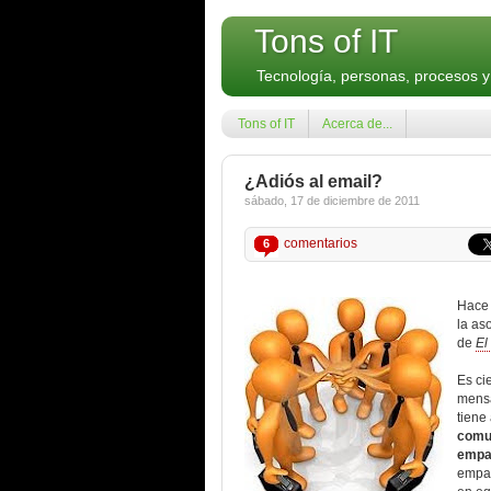
Tons of IT
Tecnología, personas, procesos 
Tons of IT
Acerca de...
¿Adiós al email?
sábado, 17 de diciembre de 2011
comentarios
6
Hace 
la as
de
El
Es ci
mensa
tiene
comun
empa
empat