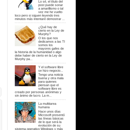
Lo sé, el título del
post puede sonar
a amarillismo o tal
vez me he vuelto
loco pero si siguen leyendo tres
minutos más intentaré demostrar ...
¿Qué hay de
cierto en la Ley de
Murphy?
O los que nos
dedicamos a las TI
somos los
mayores gafes de
la historia de la humanidad o algo
debe haber de cierto en la Ley de
Murphy pa...
Y el software libre
se hizo negocio...
Tengo una noticia
buena y otra mala
para quienes
piensan que el
software libre es
creado por personas anónimas y
sin ánimo de lucro. La m...
La multitarea
humana
Hace unos días
Microsoft presentó
las líneas básicas
de lo que será la
evolución de su
sistema operativo Windows y más