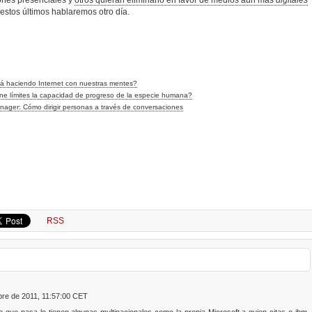
estos últimos hablaremos otro día.
tá haciendo Internet con nuestras mentes?
iene límites la capacidad de progreso de la especie humana?
anager: Cómo dirigir personas a través de conversaciones
RSS
bre de 2011, 11:57:00 CET
 que pasa lo tienen algunas multinacionales como la propia Microsoft a quien citas o ibm,