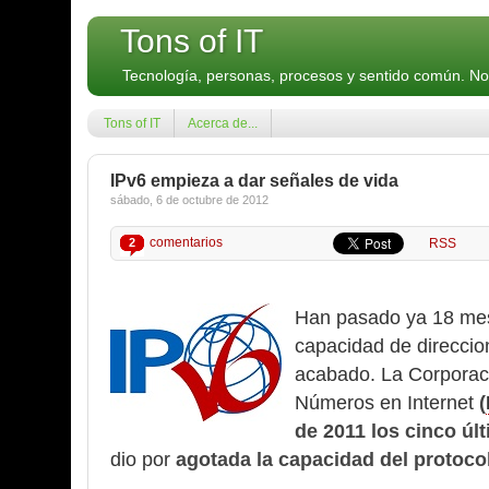
Tons of IT
Tecnología, personas, procesos y sentido común. N
Tons of IT
Acerca de...
IPv6 empieza a dar señales de vida
sábado, 6 de octubre de 2012
comentarios
2
RSS
Han pasado ya 18 mes
capacidad de direccio
acabado. La Corporac
Números en Internet
(
de 2011 los cinco úl
dio por
agotada la capacidad del protocol