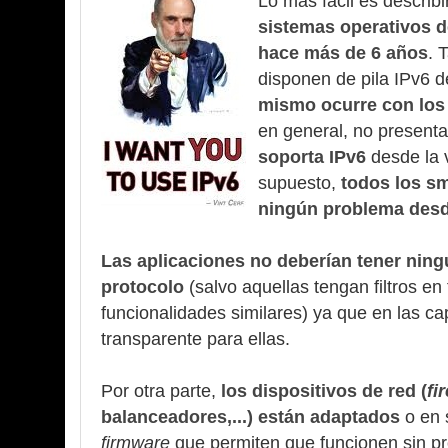
Lo más fácil es describ
sistemas operativos d
hace más de 6 años
. 
disponen de pila IPv6 
mismo ocurre con los 
en general, no present
soporta IPv6
desde la 
supuesto,
todos los sm
ningún problema desd
Las aplicaciones no deberían tener nin
protocolo
(salvo aquellas tengan filtros en 
funcionalidades similares) ya que en las ca
transparente para ellas.
Por otra parte,
los dispositivos de red (
fi
balanceadores,...) están adaptados
o en 
firmware
que permiten que funcionen sin p